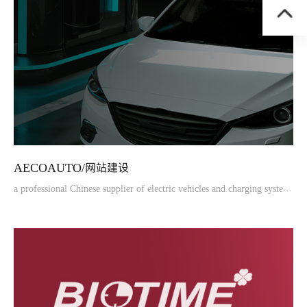
AECOAUTO/网站建设
a professional Chinese supplier of electric vehicles and charging systems