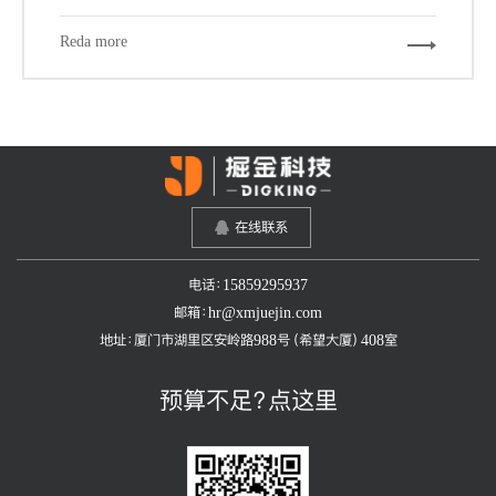
工具和网站，可以帮我们更加快速的，更游刃有余的完成
我们的设计工作。下面给大家推荐7个必备的辅助工具和
Reda more
网站。
在线联系
电话：15859295937
邮箱：hr@xmjuejin.com
地址：厦门市湖里区安岭路988号（希望大厦）408室
预算不足？点这里