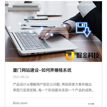
厦门网站建设-如何弄栅格系统
2021-09-24
产品设计从理解用户到定义问题，再到探索方案并输出
草图乃至视觉稿，每一个阶段都关系到一个产品的成败。
而其中交互设计与视觉设计是与设计师密切相关的两个
阶段，也是最大程度占据我们工作场景的内容。其中关键
Reda more