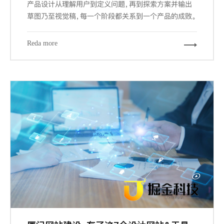
产品设计从理解用户到定义问题，再到探索方案并输出
草图乃至视觉稿，每一个阶段都关系到一个产品的成败。
而其中交互设计与视觉设计是与设计师密切相关的两个
阶段，也是最大程度占据我们工作场景的内容。其中关键
Reda more
的信息设计、导航设计、界面设计都能从栅格工具中受
益，因为它们概括下来，都涉及到组织信息以提供更合
规、流畅、厦门网站建设-且符合用户习惯的浏览体验。