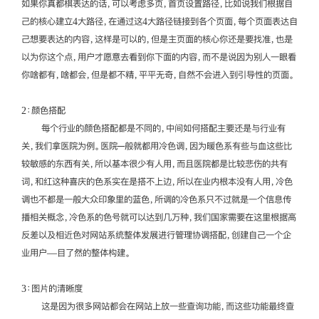
如果你真都棋表达的话，可以考虑多页，首页设置路径，比如说我们根据自
己的核心建立4大路径，在通过这4大路径链接到各个页面，每个页面表达自
己想要表达的内容，这样是可以的，但是主页面的核心你还是要找准，也是
以为你这个点，用户才愿意去看到你下面的内容，而不是说因为别人一眼看
你啥都有，啥都会，但是都不精，平平无奇，自然不会进入到引导性的页面。
2：颜色搭配
每个行业的颜色搭配都是不同的，中间如何搭配主要还是与行业有
关，我们拿医院为例。医院─般就都用冷色调，因为暖色系有些与血这些比
较敏感的东西有关，所以基本很少有人用，而且医院都是比较悲伤的共有
词，和红这种喜庆的色系实在是搭不上边，所以在业内根本没有人用，冷色
调也不都是一般大众印象里的蓝色，所调的冷色系只不过就是一个信息传
播相关概念，冷色系的色号就可以达到几万种，我们国家需要在这里根据高
反差以及相近色对网站系统整体发展进行管理协调搭配，创建自己一个企
业用户—目了然的整体构建。
3：图片的清晰度
这是因为很多网站都会在网站上放一些查询功能，而这些功能最终查