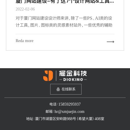
厦门网站建设-有了这7个设计网站&工具，做设计更有谱了
2022-02-06
对于厦门网站建设设计师来讲，除了一些PS、AI类的设
计工具，图片、图标类的灵感素材站外，一些优秀的辅助
工具和网站，可以帮我们更加快速的，更游刃有余的完成
我们的设计工作。下面给大家推荐7个必备的辅助工具和
Reda more
网站。
在线联系
电话：15859295937
邮箱：hr@xmjuejin.com
地址：厦门市湖里区安岭路988号（希望大厦）408室