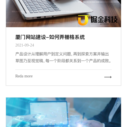
厦门网站建设-如何弄栅格系统
2021-09-24
产品设计从理解用户到定义问题，再到探索方案并输出
草图乃至视觉稿，每一个阶段都关系到一个产品的成败。
而其中交互设计与视觉设计是与设计师密切相关的两个
阶段，也是最大程度占据我们工作场景的内容。其中关键
Reda more
的信息设计、导航设计、界面设计都能从栅格工具中受
益，因为它们概括下来，都涉及到组织信息以提供更合
规、流畅、厦门网站建设-且符合用户习惯的浏览体验。