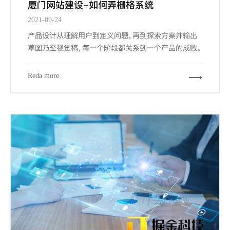
厦门网站建设-如何弄栅格系统
2021-09-24
产品设计从理解用户到定义问题，再到探索方案并输出
草图乃至视觉稿，每一个阶段都关系到一个产品的成败。
而其中交互设计与视觉设计是与设计师密切相关的两个
阶段，也是最大程度占据我们工作场景的内容。其中关键
Reda more
的信息设计、导航设计、界面设计都能从栅格工具中受
益，因为它们概括下来，都涉及到组织信息以提供更合
规、流畅、厦门网站建设-且符合用户习惯的浏览体验。