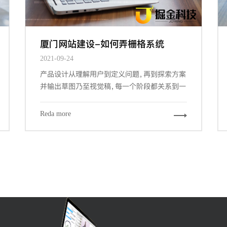
厦门网站建设-如何弄栅格系统
2021-09-24
产品设计从理解用户到定义问题，再到探索方案
并输出草图乃至视觉稿，每一个阶段都关系到一
个产品的成败。而其中交互设计与视觉设计是与
设计师密切相关的两个阶段，也是最大程度占据
Reda more
我们工作场景的内容。其中关键的信息设计、导
航设计、界面设计都能从栅格工具中受益，因为
它们概括下来，都涉及到组织信息以提供更合
规、流畅、厦门网站建设-且符合用户习惯的浏览
体验。