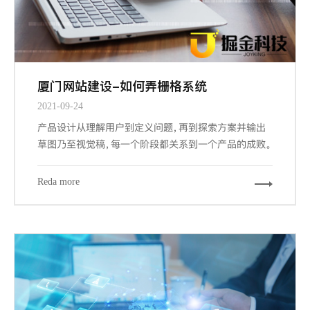
厦门网站建设-如何弄栅格系统
2021-09-24
产品设计从理解用户到定义问题，再到探索方案并输出
草图乃至视觉稿，每一个阶段都关系到一个产品的成败。
而其中交互设计与视觉设计是与设计师密切相关的两个
阶段，也是最大程度占据我们工作场景的内容。其中关键
Reda more
的信息设计、导航设计、界面设计都能从栅格工具中受
益，因为它们概括下来，都涉及到组织信息以提供更合
规、流畅、厦门网站建设-且符合用户习惯的浏览体验。