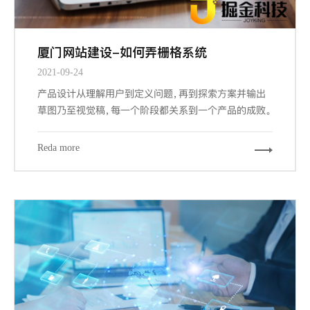
厦门网站建设-如何弄栅格系统
2021-09-24
产品设计从理解用户到定义问题，再到探索方案并输出
草图乃至视觉稿，每一个阶段都关系到一个产品的成败。
而其中交互设计与视觉设计是与设计师密切相关的两个
阶段，也是最大程度占据我们工作场景的内容。其中关键
Reda more
的信息设计、导航设计、界面设计都能从栅格工具中受
益，因为它们概括下来，都涉及到组织信息以提供更合
规、流畅、厦门网站建设-且符合用户习惯的浏览体验。