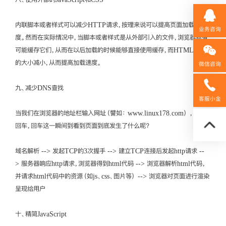
内联脚本或者样式可以减少HTTP请求，按理来说可以提高页面加载的速
业务咨询
度。然而在实际情况中，当脚本或者样式是从外部引入的文件，浏览器就有
可能缓存它们，从而在以后加载的时候能够直接使用缓存，而HTML文档
的大小减小，从而提高加载速度。
微信咨询
九、减少DNS查找
158592
客服小金
当我们在浏览器的地址栏输入网址（譬如： www.linux178.com） ，然后
回车，回车这一瞬间到看到页面到底发生了什么呢？
域名解析 --> 发起TCP的3次握手 --> 建立TCP连接后发起http请求 --
> 服务器响应http请求，浏览器得到html代码 --> 浏览器解析html代码，
并请求html代码中的资源（如js、css、图片等） --> 浏览器对页面进行渲染
呈现给用户
十、精简JavaScript