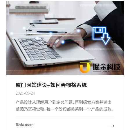
厦门网站建设-如何弄栅格系统
2021-09-24
产品设计从理解用户到定义问题，再到探索方案并输出
草图乃至视觉稿，每一个阶段都关系到一个产品的成败。
而其中交互设计与视觉设计是与设计师密切相关的两个
阶段，也是最大程度占据我们工作场景的内容。其中关键
Reda more
的信息设计、导航设计、界面设计都能从栅格工具中受