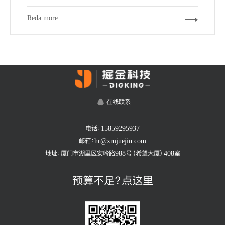
工具和网站，可以帮我们更加快速的，更游刃有余的完成
我们的设计工作。下面给大家推荐7个必备的辅助工具和
Reda more
网站。
在线联系
电话：15859295937
邮箱：hr@xmjuejin.com
地址：厦门市湖里区安岭路988号（希望大厦）408室
预算不足？点这里