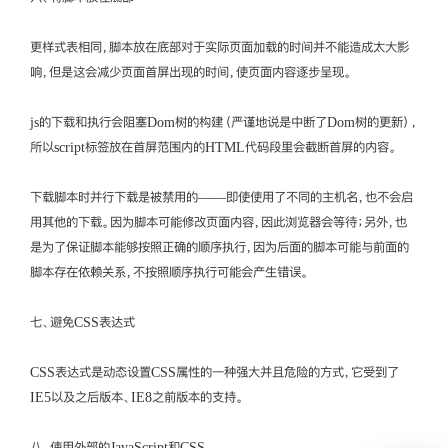
更样式表相同，脚本放在底部对于实际页面加载的时间并不能造成太大影
响，但是这会减少页面首屏出现的时间，使页面内容逐步呈现。
js的下载和执行会阻塞Dom树的构建（严谨地说是中断了Dom树的更新），
所以script标签放在首屏范围内的HTML代码段里会截断首屏的内容。
下载脚本时并行下载是被禁用的——即使使用了不同的主机名，也不会启
用其他的下载。因为脚本可能修改页面内容，因此浏览器会等待；另外，也
是为了保证脚本能够按照正确的顺序执行，因为后面的脚本可能与前面的
脚本存在依赖关系，不按照顺序执行可能会产生错误。
七、避免CSS表达式
CSS表达式是动态设置CSS属性的一种强大并且危险的方式，它受到了
IE5以及之后版本、IE8之前版本的支持。
八、使用外部的JavaScript和CSS